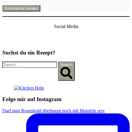
Social Media
Suchst du ein Rezept?
S
Search
e
a
r
c
h
f
Folge mir auf Instagram
o
r
Darf man Rosenkohl überhaupt noch mit Mandeln serv
: