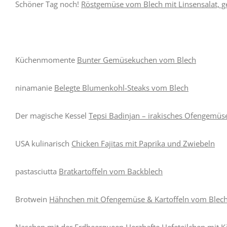
Schöner Tag noch!
Röstgemüse vom Blech mit Linsensalat,
Küchenmomente
Bunter Gemüsekuchen vom Blech
ninamanie
Belegte Blumenkohl-Steaks vom Blech
Der magische Kessel
Tepsi Badinjan – irakisches Ofengemü
USA kulinarisch
Chicken Fajitas mit Paprika und Zwiebeln
pastasciutta
Bratkartoffeln vom Backblech
Brotwein
Hähnchen mit Ofengemüse & Kartoffeln vom Blech
Naschen mit der Erdbeerqueen
Herzhafte Hefeteilchen mit 