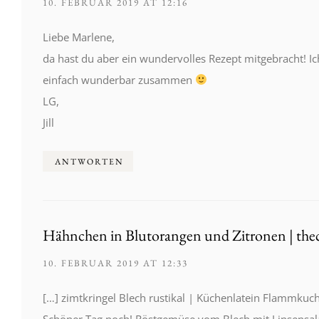
10. FEBRUAR 2019 AT 12:16
Liebe Marlene,
da hast du aber ein wundervolles Rezept mitgebracht! I
einfach wunderbar zusammen
LG,
Jill
ANTWORTEN
Hähnchen in Blutorangen und Zitronen | the
10. FEBRUAR 2019 AT 12:33
[…] zimtkringel Blech rustikal | Küchenlatein Flammkuc
Schöner Tag noch! Röstgemüse vom Blech mit Linsensal