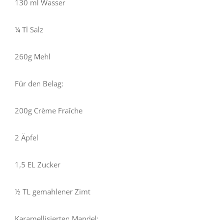
130 ml Wasser
¼ Tl Salz
260g Mehl
Für den Belag:
200g Crème Fraîche
2 Äpfel
1,5 EL Zucker
½ TL gemahlener Zimt
Karamellisierten Mandel: