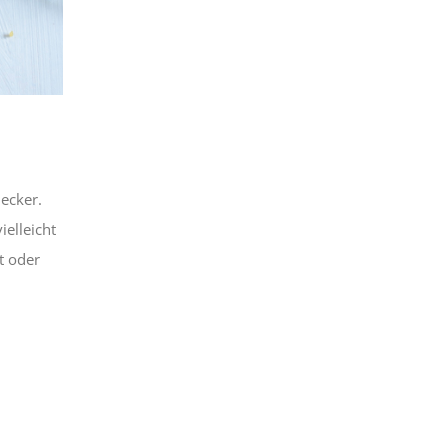
lecker.
ielleicht
t oder