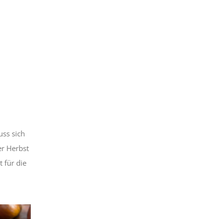
uss sich
er Herbst
 für die