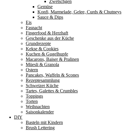
Zwetschgen
Gemüse
Konfi, Marmelade, Gelee, Curds & Chutneys
Sauce & Dips
Eis
Fasnacht
Fingerfood & Herzhaft
Geschenke aus der Küche
Grundrezepte
Kekse & Cookies
Kuchen & Gugelhupfe
Macarons, Baiser & Pralinen
Müesli & Granola
Ostern
Pancakes, Waffeln & Scones
Rezeptesammlung
Schweizer Küche
Tartes, Galettes & Crumbles
Toppings
Torten
Weihnachten
Saisonkalender
DIY
Basteln mit Kindern
Brush Lettering