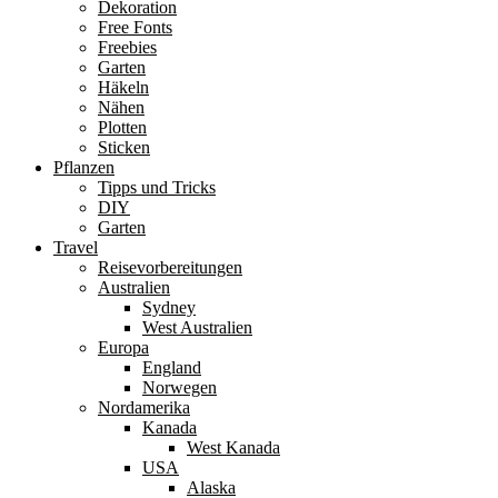
Dekoration
Free Fonts
Freebies
Garten
Häkeln
Nähen
Plotten
Sticken
Pflanzen
Tipps und Tricks
DIY
Garten
Travel
Reisevorbereitungen
Australien
Sydney
West Australien
Europa
England
Norwegen
Nordamerika
Kanada
West Kanada
USA
Alaska