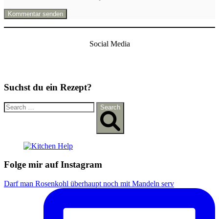
Social Media
Suchst du ein Rezept?
S
Search
e
a
r
c
h
f
Folge mir auf Instagram
o
r
Darf man Rosenkohl überhaupt noch mit Mandeln serv
: