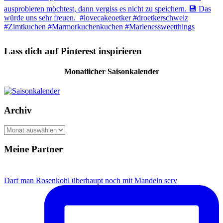
Lass dich auf Pinterest inspirieren
Monatlicher Saisonkalender
Archiv
A
r
c
Meine Partner
h
i
v
Darf man Rosenkohl überhaupt noch mit Mandeln serv