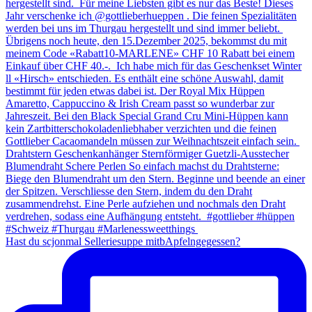
Hast du scjonmal Selleriesuppe mitbApfelngegessen?