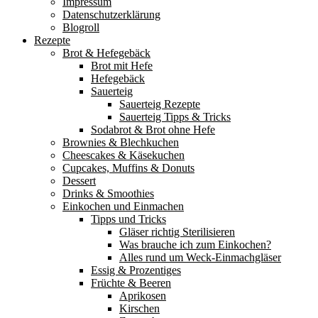
Impressum
Datenschutzerklärung
Blogroll
Rezepte
Brot & Hefegebäck
Brot mit Hefe
Hefegebäck
Sauerteig
Sauerteig Rezepte
Sauerteig Tipps & Tricks
Sodabrot & Brot ohne Hefe
Brownies & Blechkuchen
Cheescakes & Käsekuchen
Cupcakes, Muffins & Donuts
Dessert
Drinks & Smoothies
Einkochen und Einmachen
Tipps und Tricks
Gläser richtig Sterilisieren
Was brauche ich zum Einkochen?
Alles rund um Weck-Einmachgläser
Essig & Prozentiges
Früchte & Beeren
Aprikosen
Kirschen