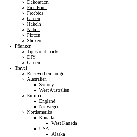
Dekoration
Free Fonts
Freebies
Garten
Häkeln
Nähen
Plotten
Sticken
Pflanzen
Tipps und Tricks
DIY
Garten
Travel
Reisevorbereitungen
Australien
Sydney
West Australien
Europa
England
Norwegen
Nordamerika
Kanada
West Kanada
USA
Alaska