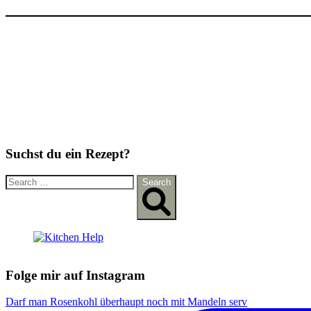
Suchst du ein Rezept?
S
Search
e
a
r
c
h
f
o
Folge mir auf Instagram
r
:
Darf man Rosenkohl überhaupt noch mit Mandeln serv