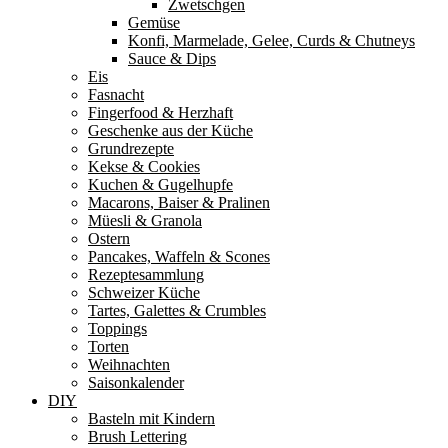
Zwetschgen
Gemüse
Konfi, Marmelade, Gelee, Curds & Chutneys
Sauce & Dips
Eis
Fasnacht
Fingerfood & Herzhaft
Geschenke aus der Küche
Grundrezepte
Kekse & Cookies
Kuchen & Gugelhupfe
Macarons, Baiser & Pralinen
Müesli & Granola
Ostern
Pancakes, Waffeln & Scones
Rezeptesammlung
Schweizer Küche
Tartes, Galettes & Crumbles
Toppings
Torten
Weihnachten
Saisonkalender
DIY
Basteln mit Kindern
Brush Lettering