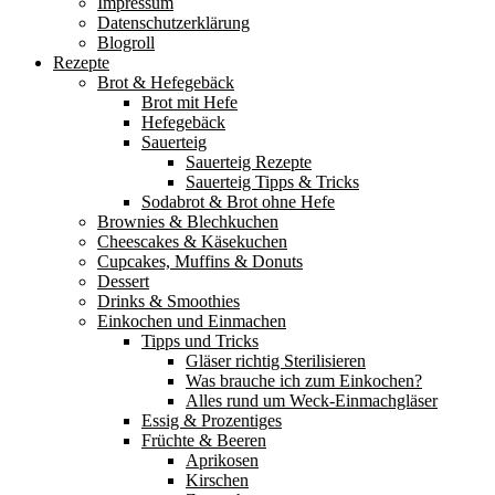
Impressum
Datenschutzerklärung
Blogroll
Rezepte
Brot & Hefegebäck
Brot mit Hefe
Hefegebäck
Sauerteig
Sauerteig Rezepte
Sauerteig Tipps & Tricks
Sodabrot & Brot ohne Hefe
Brownies & Blechkuchen
Cheescakes & Käsekuchen
Cupcakes, Muffins & Donuts
Dessert
Drinks & Smoothies
Einkochen und Einmachen
Tipps und Tricks
Gläser richtig Sterilisieren
Was brauche ich zum Einkochen?
Alles rund um Weck-Einmachgläser
Essig & Prozentiges
Früchte & Beeren
Aprikosen
Kirschen