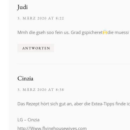
Judi
3. MÄRZ 2020 AT 8:22
Mmh die gseh soo fein us. Grad gspicheret
die muessi
ANTWORTEN
Cinzia
3. MÄRZ 2020 AT 8:38
Das Rezept hört sich gut an, aber die Extea-Tipps finde i
LG – Cinzia
http://Www.flyinghousewives.com