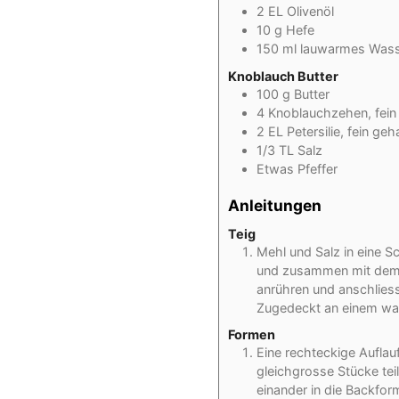
2
EL
Olivenöl
10
g
Hefe
150
ml
lauwarmes Was
Knoblauch Butter
100
g
Butter
4
Knoblauchzehen, fein
2
EL
Petersilie, fein geh
1/3
TL
Salz
Etwas
Pfeffer
Anleitungen
Teig
Mehl und Salz in eine 
und zusammen mit dem O
anrühren und anschliess
Zugedeckt an einem war
Formen
Eine rechteckige Auflau
gleichgrosse Stücke te
einander in die Backfo