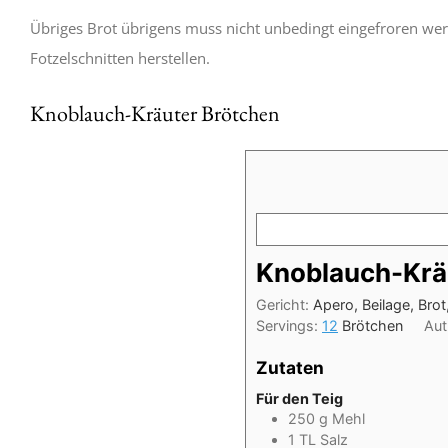
Übriges Brot übrigens muss nicht unbedingt eingefroren we
Fotzelschnitten herstellen.
Knoblauch-Kräuter Brötchen
Knoblauch-Krä
Gericht:
Apero, Beilage, Brot
Servings:
12
Brötchen
Aut
Zutaten
Für den Teig
250
g
Mehl
1
TL
Salz