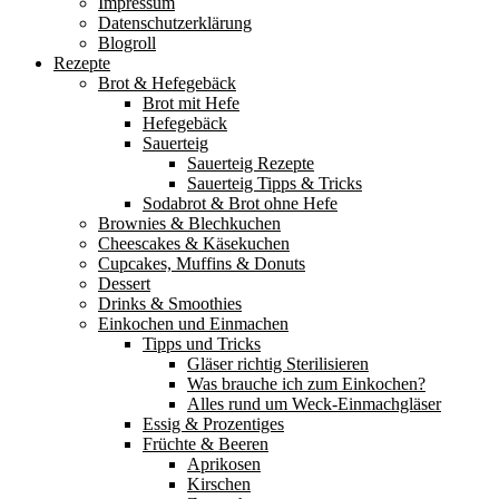
Impressum
Datenschutzerklärung
Blogroll
Rezepte
Brot & Hefegebäck
Brot mit Hefe
Hefegebäck
Sauerteig
Sauerteig Rezepte
Sauerteig Tipps & Tricks
Sodabrot & Brot ohne Hefe
Brownies & Blechkuchen
Cheescakes & Käsekuchen
Cupcakes, Muffins & Donuts
Dessert
Drinks & Smoothies
Einkochen und Einmachen
Tipps und Tricks
Gläser richtig Sterilisieren
Was brauche ich zum Einkochen?
Alles rund um Weck-Einmachgläser
Essig & Prozentiges
Früchte & Beeren
Aprikosen
Kirschen