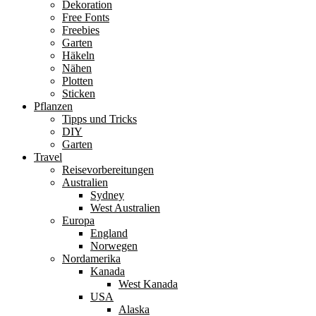
Dekoration
Free Fonts
Freebies
Garten
Häkeln
Nähen
Plotten
Sticken
Pflanzen
Tipps und Tricks
DIY
Garten
Travel
Reisevorbereitungen
Australien
Sydney
West Australien
Europa
England
Norwegen
Nordamerika
Kanada
West Kanada
USA
Alaska