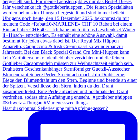
Hast du scjonmal Selleriesuppe mitbApfelngegessen?