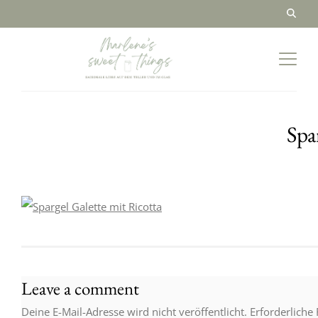
Spa
Leave a comment
Deine E-Mail-Adresse wird nicht veröffentlicht.
Erforderliche