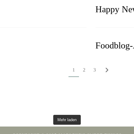
Happy New
Foodblog-
1
2
3
Mehr laden