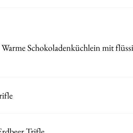
Warme Schokoladenküchlein mit flüss
ifle
rdbeer Trifle