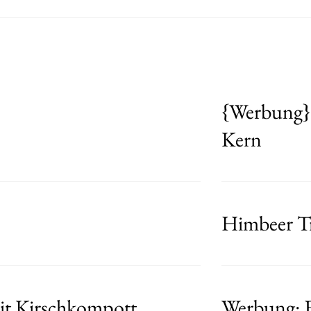
{Werbung} 
Kern
Himbeer Tr
t Kirschkompott
Werbung: E