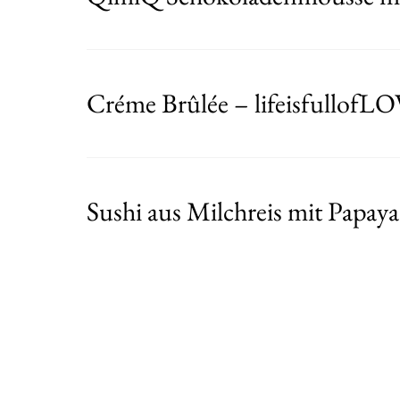
Créme Brûlée – lifeisfullofL
Sushi aus Milchreis mit Papay