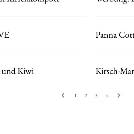
OVE
Panna Cott
a und Kiwi
Kirsch-Ma
1
2
3
4