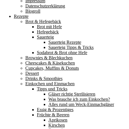
Impressum
Datenschutzerklärung
Blogroll
Rezepte
Brot & Hefegebäck
Brot mit Hefe
Hefegebäck
Sauerteig
Sauerteig Rezepte
Sauerteig Tipps & Tricks
Sodabrot & Brot ohne Hefe
Brownies & Blechkuchen
Cheescakes & Käsekuchen
Cupcakes, Muffins & Donuts
Dessert
Drinks & Smoothies
Einkochen und Einmachen
Tipps und Tricks
Gläser richtig Sterilisieren
Was brauche ich zum Einkochen?
Alles rund um Weck-Einmachgläser
Essig & Prozentiges
Früchte & Beeren
Aprikosen
Kirschen