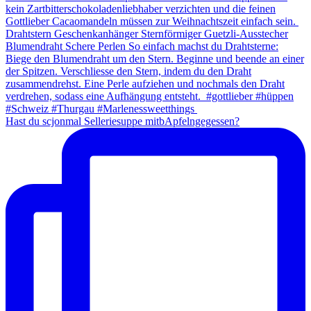
Hast du scjonmal Selleriesuppe mitbApfelngegessen?