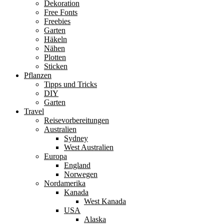
Dekoration
Free Fonts
Freebies
Garten
Häkeln
Nähen
Plotten
Sticken
Pflanzen
Tipps und Tricks
DIY
Garten
Travel
Reisevorbereitungen
Australien
Sydney
West Australien
Europa
England
Norwegen
Nordamerika
Kanada
West Kanada
USA
Alaska