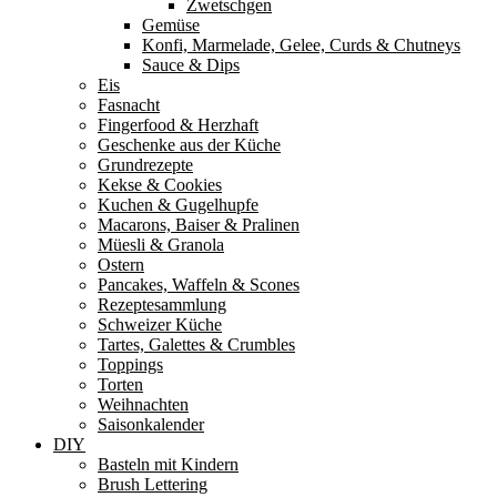
Zwetschgen
Gemüse
Konfi, Marmelade, Gelee, Curds & Chutneys
Sauce & Dips
Eis
Fasnacht
Fingerfood & Herzhaft
Geschenke aus der Küche
Grundrezepte
Kekse & Cookies
Kuchen & Gugelhupfe
Macarons, Baiser & Pralinen
Müesli & Granola
Ostern
Pancakes, Waffeln & Scones
Rezeptesammlung
Schweizer Küche
Tartes, Galettes & Crumbles
Toppings
Torten
Weihnachten
Saisonkalender
DIY
Basteln mit Kindern
Brush Lettering