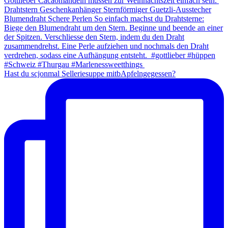
Hast du scjonmal Selleriesuppe mitbApfelngegessen?