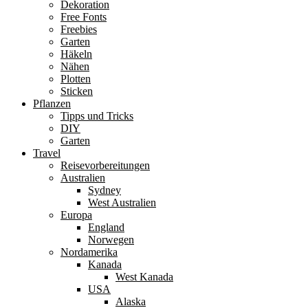
Dekoration
Free Fonts
Freebies
Garten
Häkeln
Nähen
Plotten
Sticken
Pflanzen
Tipps und Tricks
DIY
Garten
Travel
Reisevorbereitungen
Australien
Sydney
West Australien
Europa
England
Norwegen
Nordamerika
Kanada
West Kanada
USA
Alaska