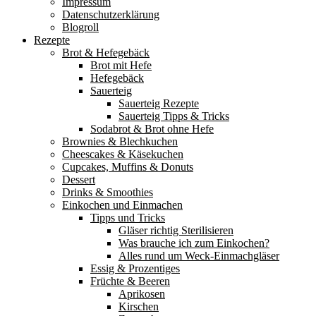
Impressum
Datenschutzerklärung
Blogroll
Rezepte
Brot & Hefegebäck
Brot mit Hefe
Hefegebäck
Sauerteig
Sauerteig Rezepte
Sauerteig Tipps & Tricks
Sodabrot & Brot ohne Hefe
Brownies & Blechkuchen
Cheescakes & Käsekuchen
Cupcakes, Muffins & Donuts
Dessert
Drinks & Smoothies
Einkochen und Einmachen
Tipps und Tricks
Gläser richtig Sterilisieren
Was brauche ich zum Einkochen?
Alles rund um Weck-Einmachgläser
Essig & Prozentiges
Früchte & Beeren
Aprikosen
Kirschen