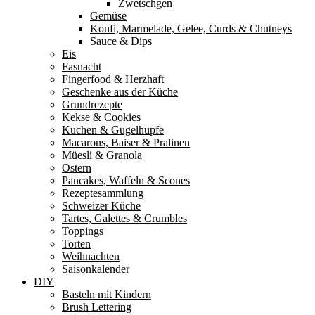
Zwetschgen
Gemüse
Konfi, Marmelade, Gelee, Curds & Chutneys
Sauce & Dips
Eis
Fasnacht
Fingerfood & Herzhaft
Geschenke aus der Küche
Grundrezepte
Kekse & Cookies
Kuchen & Gugelhupfe
Macarons, Baiser & Pralinen
Müesli & Granola
Ostern
Pancakes, Waffeln & Scones
Rezeptesammlung
Schweizer Küche
Tartes, Galettes & Crumbles
Toppings
Torten
Weihnachten
Saisonkalender
DIY
Basteln mit Kindern
Brush Lettering