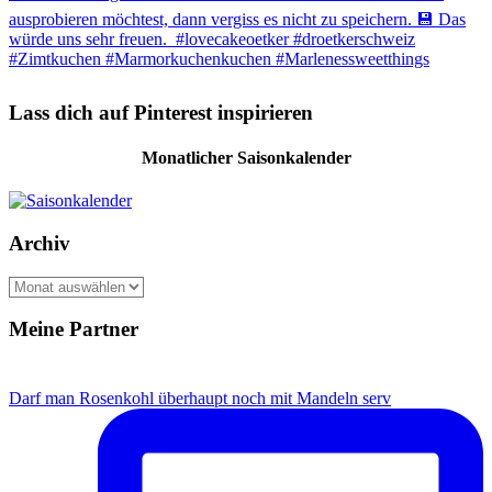
Lass dich auf Pinterest inspirieren
Monatlicher Saisonkalender
Archiv
A
r
c
Meine Partner
h
i
v
Darf man Rosenkohl überhaupt noch mit Mandeln serv