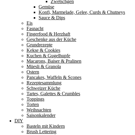
Zwetschgen
Gemüse
Konfi, Marmelade, Gelee, Curds & Chutneys
Sauce & Dips
Eis
Fasnacht
Fingerfood & Herzhaft
Geschenke aus der Küche
Grundrezepte
Kekse & Cookies
Kuchen & Gugelhupfe
Macarons, Baiser & Pralinen
Müesli & Granola
Ostern
Pancakes, Waffeln & Scones
Rezeptesammlung
Schweizer Küche
Tartes, Galettes & Crumbles
Toppings
Torten
Weihnachten
Saisonkalender
DIY
Basteln mit Kindern
Brush Lettering