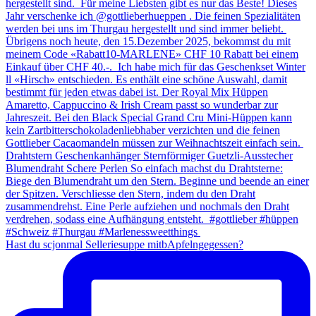
Hast du scjonmal Selleriesuppe mitbApfelngegessen?