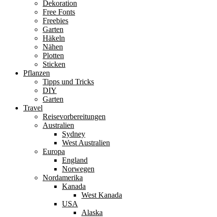
Dekoration
Free Fonts
Freebies
Garten
Häkeln
Nähen
Plotten
Sticken
Pflanzen
Tipps und Tricks
DIY
Garten
Travel
Reisevorbereitungen
Australien
Sydney
West Australien
Europa
England
Norwegen
Nordamerika
Kanada
West Kanada
USA
Alaska