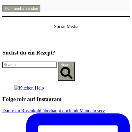
Social Media
Suchst du ein Rezept?
S
Search
e
a
r
c
h
f
Folge mir auf Instagram
o
r
Darf man Rosenkohl überhaupt noch mit Mandeln serv
: