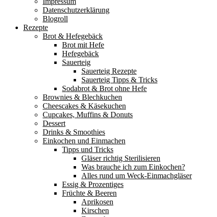
Impressum
Datenschutzerklärung
Blogroll
Rezepte
Brot & Hefegebäck
Brot mit Hefe
Hefegebäck
Sauerteig
Sauerteig Rezepte
Sauerteig Tipps & Tricks
Sodabrot & Brot ohne Hefe
Brownies & Blechkuchen
Cheescakes & Käsekuchen
Cupcakes, Muffins & Donuts
Dessert
Drinks & Smoothies
Einkochen und Einmachen
Tipps und Tricks
Gläser richtig Sterilisieren
Was brauche ich zum Einkochen?
Alles rund um Weck-Einmachgläser
Essig & Prozentiges
Früchte & Beeren
Aprikosen
Kirschen