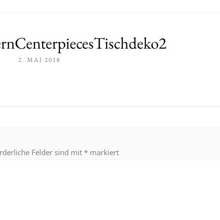
ernCenterpiecesTischdeko2
2. MAI 2018
rderliche Felder sind mit
*
markiert