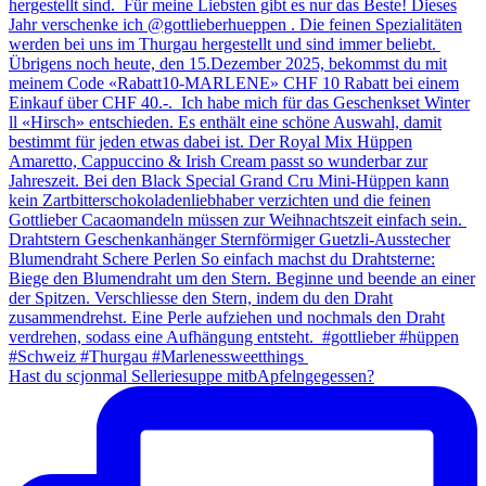
Hast du scjonmal Selleriesuppe mitbApfelngegessen?