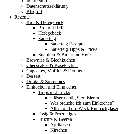
Impressum
Datenschutzerklärung
Blogroll
Rezepte
Brot & Hefegebäck
Brot mit Hefe
Hefegebäck
Sauerteig
Sauerteig Rezepte
Sauerteig Tipps & Tricks
Sodabrot & Brot ohne Hefe
Brownies & Blechkuchen
Cheescakes & Käsekuchen
Cupcakes, Muffins & Donuts
Dessert
Drinks & Smoothies
Einkochen und Einmachen
Tipps und Tricks
Gläser richtig Sterilisieren
Was brauche ich zum Einkochen?
Alles rund um Weck-Einmachgläser
Essig & Prozentiges
Früchte & Beeren
Aprikosen
Kirschen