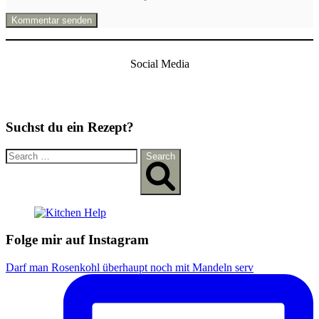
Social Media
Suchst du ein Rezept?
S
Search
e
a
r
c
h
f
Folge mir auf Instagram
o
r
Darf man Rosenkohl überhaupt noch mit Mandeln serv
: