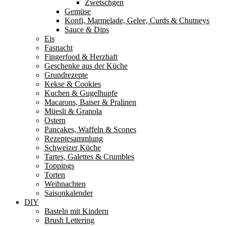
Zwetschgen
Gemüse
Konfi, Marmelade, Gelee, Curds & Chutneys
Sauce & Dips
Eis
Fasnacht
Fingerfood & Herzhaft
Geschenke aus der Küche
Grundrezepte
Kekse & Cookies
Kuchen & Gugelhupfe
Macarons, Baiser & Pralinen
Müesli & Granola
Ostern
Pancakes, Waffeln & Scones
Rezeptesammlung
Schweizer Küche
Tartes, Galettes & Crumbles
Toppings
Torten
Weihnachten
Saisonkalender
DIY
Basteln mit Kindern
Brush Lettering