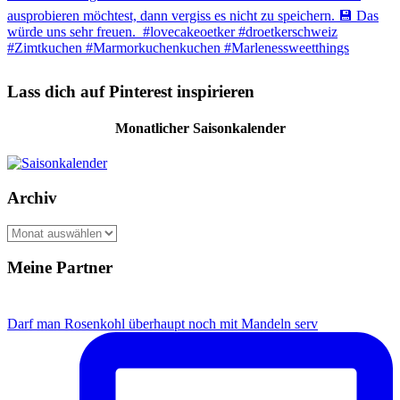
Lass dich auf Pinterest inspirieren
Monatlicher Saisonkalender
Archiv
A
r
c
Meine Partner
h
i
v
Darf man Rosenkohl überhaupt noch mit Mandeln serv