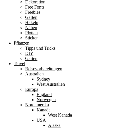
Dekoration
Free Fonts
Freebies
Garten
Häkeln
Nähen
Plotten
Sticken
Pflanzen
Tipps und Tricks
DIY
Garten
Travel
Reisevorbereitungen
Australien
Sydney
West Australien
Europa
England
Norwegen
Nordamerika
Kanada
West Kanada
USA
Alaska