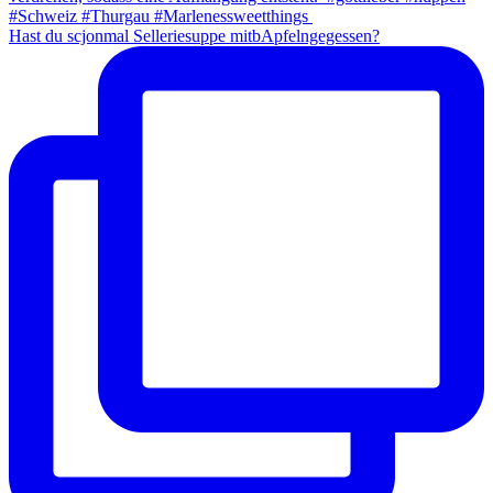
Hast du scjonmal Selleriesuppe mitbApfelngegessen?