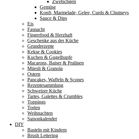
Zwetschgen
Gemüse
Konfi, Marmelade, Gelee, Curds & Chutneys
Sauce & Dips
Eis
Fasnacht
Fingerfood & Herzhaft
Geschenke aus der Küche
Grundrezepte
Kekse & Cookies
Kuchen & Gugelhupfe
Macarons, Baiser & Pralinen
Müesli & Granola
Ostern
Pancakes, Waffeln & Scones
Rezeptesammlung
Schweizer Küche
Tartes, Galettes & Crumbles
Toppings
Torten
Weihnachten
Saisonkalender
DIY
Basteln mit Kindern
Brush Lettering