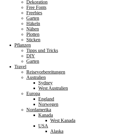
Dekoration
Free Fonts
Freebies
Garten
Häkeln
Nähen
Plotten
Sticken
Pflanzen
Tipps und Tricks
DIY
Garten
Travel
Reisevorbereitungen
Australien
Sydney
West Australien
Europa
England
Norwegen
Nordamerika
Kanada
West Kanada
USA
Alaska