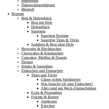
Impressum
Datenschutzerklärung
Blogroll
Rezepte
Brot & Hefegebäck
Brot mit Hefe
Hefegebäck
Sauerteig
Sauerteig Rezepte
Sauerteig Tipps & Tricks
Sodabrot & Brot ohne Hefe
Brownies & Blechkuchen
Cheescakes & Käsekuchen
Cupcakes, Muffins & Donuts
Dessert
Drinks & Smoothies
Einkochen und Einmachen
Tipps und Tricks
Gläser richtig Sterilisieren
Was brauche ich zum Einkochen?
Alles rund um Weck-Einmachgläser
Essig & Prozentiges
Früchte & Beeren
Aprikosen
Kirschen