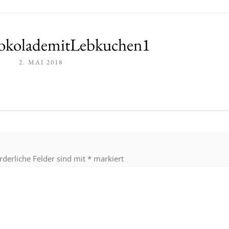
okolademitLebkuchen1
2. MAI 2018
rderliche Felder sind mit
*
markiert