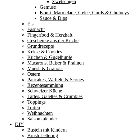
Zwetschgen
Gemüse
Konfi, Marmelade, Gelee, Curds & Chutneys
Sauce & Dips
Eis
Fasnacht
Fingerfood & Herzhaft
Geschenke aus der Küche
Grundrezepte
Kekse & Cookies
Kuchen & Gugelhupfe
Macarons, Baiser & Pralinen
Müesli & Granola
Ostern
Pancakes, Waffeln & Scones
Rezeptesammlung
Schweizer Küche
Tartes, Galettes & Crumbles
Toppings
Torten
Weihnachten
Saisonkalender
DIY
Basteln mit Kindern
Brush Lettering