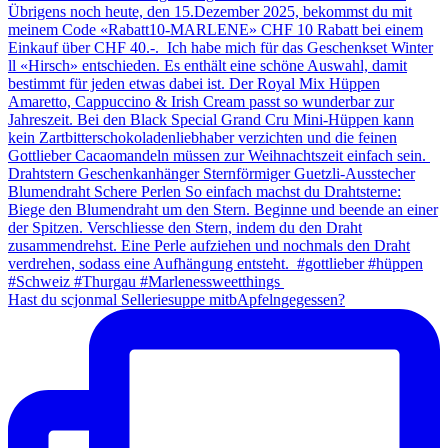
Hast du scjonmal Selleriesuppe mitbApfelngegessen?