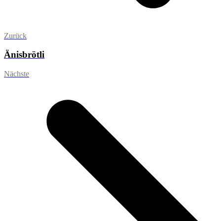
Zurück
Änisbrötli
Nächste