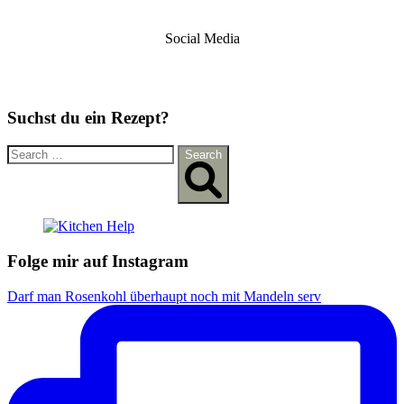
Social Media
Suchst du ein Rezept?
S
Search
e
a
r
c
h
f
Folge mir auf Instagram
o
r
Darf man Rosenkohl überhaupt noch mit Mandeln serv
: