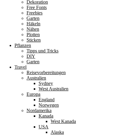
Dekoration
Free Fonts
Freebies
Garten
Häkeln
Nähen
Plotten
Sticken
Pflanzen
Tipps und Tricks
DIY
Garten
Travel
Reisevorbereitungen
Australien
Sydney
West Australien
Europa
England
Norwegen
Nordamerika
Kanada
West Kanada
USA
Alaska