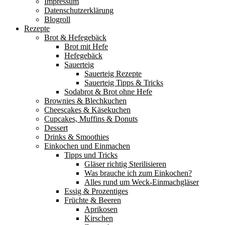
Impressum
Datenschutzerklärung
Blogroll
Rezepte
Brot & Hefegebäck
Brot mit Hefe
Hefegebäck
Sauerteig
Sauerteig Rezepte
Sauerteig Tipps & Tricks
Sodabrot & Brot ohne Hefe
Brownies & Blechkuchen
Cheescakes & Käsekuchen
Cupcakes, Muffins & Donuts
Dessert
Drinks & Smoothies
Einkochen und Einmachen
Tipps und Tricks
Gläser richtig Sterilisieren
Was brauche ich zum Einkochen?
Alles rund um Weck-Einmachgläser
Essig & Prozentiges
Früchte & Beeren
Aprikosen
Kirschen