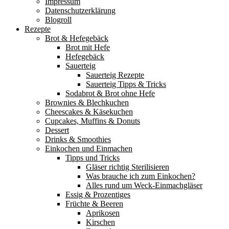
Impressum
Datenschutzerklärung
Blogroll
Rezepte
Brot & Hefegebäck
Brot mit Hefe
Hefegebäck
Sauerteig
Sauerteig Rezepte
Sauerteig Tipps & Tricks
Sodabrot & Brot ohne Hefe
Brownies & Blechkuchen
Cheescakes & Käsekuchen
Cupcakes, Muffins & Donuts
Dessert
Drinks & Smoothies
Einkochen und Einmachen
Tipps und Tricks
Gläser richtig Sterilisieren
Was brauche ich zum Einkochen?
Alles rund um Weck-Einmachgläser
Essig & Prozentiges
Früchte & Beeren
Aprikosen
Kirschen