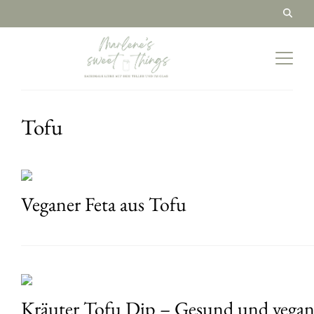
Tofu
Veganer Feta aus Tofu
Kräuter Tofu Dip – Gesund und vega