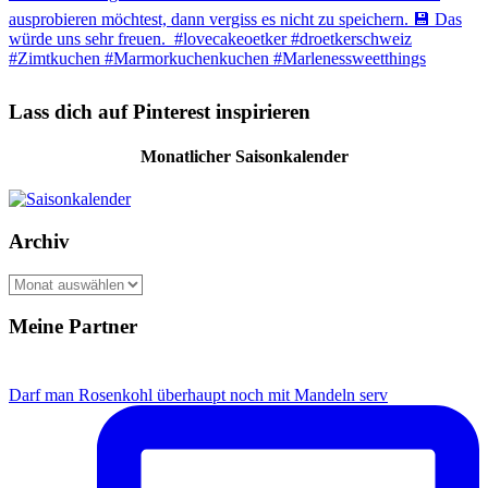
Lass dich auf Pinterest inspirieren
Monatlicher Saisonkalender
Archiv
A
r
c
Meine Partner
h
i
v
Darf man Rosenkohl überhaupt noch mit Mandeln serv