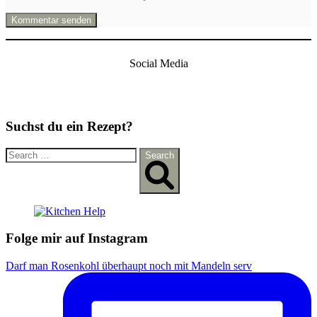
Social Media
Suchst du ein Rezept?
S
Search
e
a
r
c
h
f
Folge mir auf Instagram
o
r
Darf man Rosenkohl überhaupt noch mit Mandeln serv
: