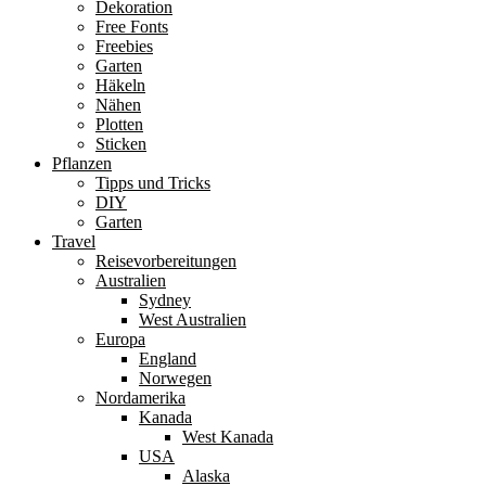
Dekoration
Free Fonts
Freebies
Garten
Häkeln
Nähen
Plotten
Sticken
Pflanzen
Tipps und Tricks
DIY
Garten
Travel
Reisevorbereitungen
Australien
Sydney
West Australien
Europa
England
Norwegen
Nordamerika
Kanada
West Kanada
USA
Alaska