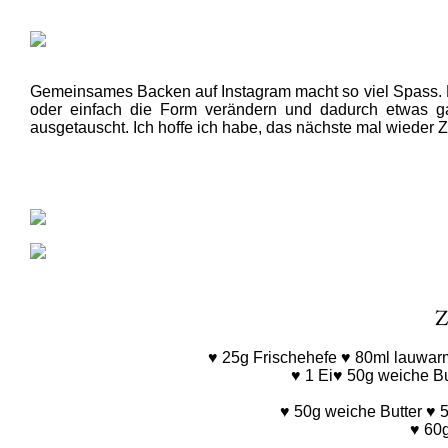
Gemeinsames Backen auf Instagram macht so viel Spass. E
oder einfach die Form verändern und dadurch etwas ga
ausgetauscht. Ich hoffe ich habe, das nächste mal wieder 
Z
♥ 25g Frischehefe ♥ 80ml lauwar
♥ 1 Ei♥ 50g weiche But
♥ 50g weiche Butter ♥ 5
♥ 60g