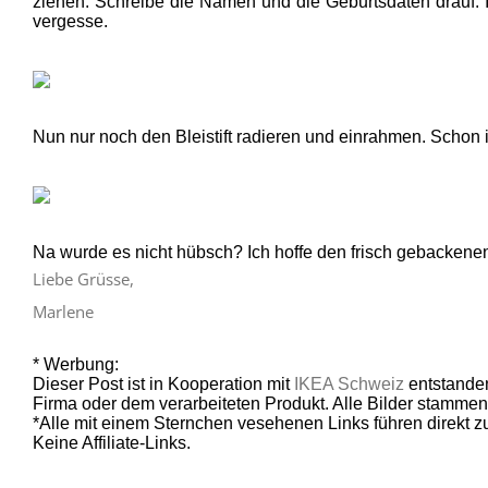
ziehen. Schreibe die Namen und die Geburtsdaten drauf. Ic
vergesse.
Nun nur noch den Bleistift radieren und einrahmen. Schon is
Na wurde es nicht hübsch? Ich hoffe den frisch gebackenen E
Liebe Grüsse,
Marlene
* Werbung:
Dieser Post ist in Kooperation mit
IKEA Schweiz
entstanden
Firma oder dem verarbeiteten Produkt. Alle Bilder stamme
*Alle mit einem Sternchen vesehenen Links führen direkt 
Keine Affiliate-Links.