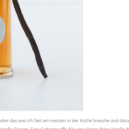
st aber das was ich fast am meisten in der Küche brauche und daz
anille Essenz. Eine Geheimwaffe für eine kleine feine Vanille 