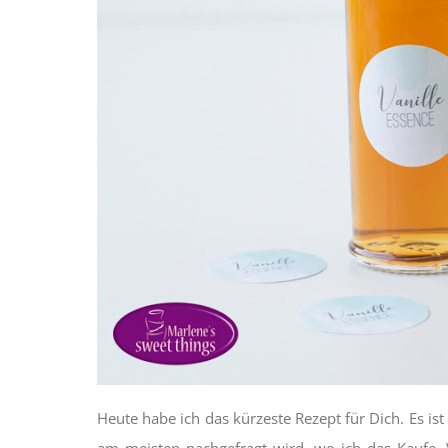
Heute habe ich das kürzeste Rezept für Dich. Es i
am meisten nachgefragt wird, wo ich das Kaufe. V