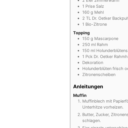
2
Eier zimmerwarm
1
Prise
Salz
160
g Mehl
2
TL
Dr. Oetker Backpul
1
Bio-Zitrone
Topping
150
g Mascarpone
250
ml
Rahm
150
ml
Holunderblütens
1
Pck Dr. Oetker Rahmha
Dekoration
Holunderblüten frisch o
Zitronenscheiben
Anleitungen
Muffin
Muffinblech mit Papier
Unterhitze vorheizen.
Butter, Zucker, Zitrone
schlagen.
Eier einzeln unterschlag