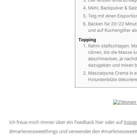
Mehl, Backpulver & Salz
Teig mit einen Eisportio
Backen für 20-22 Minu
und auf Kuchengitter ab
Topping
Rahm steifschlagen. Ma
rühren, bis die Masse l
abschmecken, je nachd
dazugeben und mixen bis
Mascarpone Creme in ein
Holunderblüte dekoriere
Ich freue mich immer über ein Feedback hier oder auf
Insta
@marlenessweetthings und verwendet den #marlenessweetthin