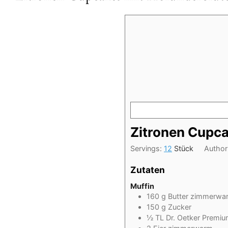
Zitronen Cupc
Servings:
12
Stück
Author
Zutaten
Muffin
160
g Butter zimmerwa
150
g Zucker
½
TL
Dr. Oetker Premium