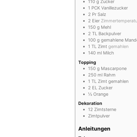
110
g
Zucker
1
PCK
Vanillezucker
2
Pr
Salz
2
Eier
Zimmertemperatu
150
g
Mehl
2
TL
Backpulver
100
g
gemahlene Mand
1
TL
Zimt
gemahlen
140
ml
Milch
Topping
150
g
Mascarpone
250
ml
Rahm
1
TL
Zimt gemahlen
2
EL
Zucker
½
Orange
Dekoration
12
Zimtsterne
Zimtpulver
Anleitungen