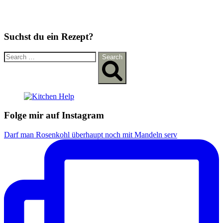
Suchst du ein Rezept?
S
Search
e
a
r
c
h
f
Folge mir auf Instagram
o
r
Darf man Rosenkohl überhaupt noch mit Mandeln serv
: