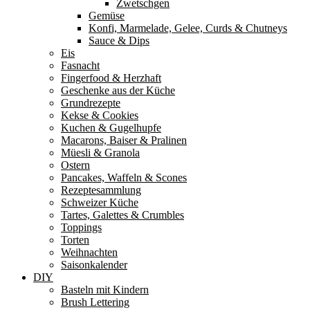
Zwetschgen
Gemüse
Konfi, Marmelade, Gelee, Curds & Chutneys
Sauce & Dips
Eis
Fasnacht
Fingerfood & Herzhaft
Geschenke aus der Küche
Grundrezepte
Kekse & Cookies
Kuchen & Gugelhupfe
Macarons, Baiser & Pralinen
Müesli & Granola
Ostern
Pancakes, Waffeln & Scones
Rezeptesammlung
Schweizer Küche
Tartes, Galettes & Crumbles
Toppings
Torten
Weihnachten
Saisonkalender
DIY
Basteln mit Kindern
Brush Lettering