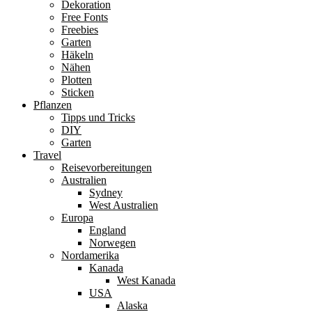
Dekoration
Free Fonts
Freebies
Garten
Häkeln
Nähen
Plotten
Sticken
Pflanzen
Tipps und Tricks
DIY
Garten
Travel
Reisevorbereitungen
Australien
Sydney
West Australien
Europa
England
Norwegen
Nordamerika
Kanada
West Kanada
USA
Alaska