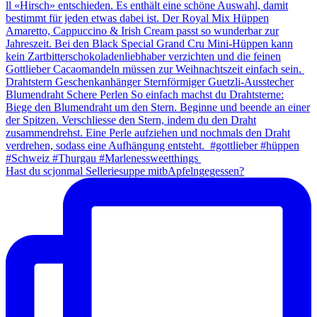
Hast du scjonmal Selleriesuppe mitbApfelngegessen?