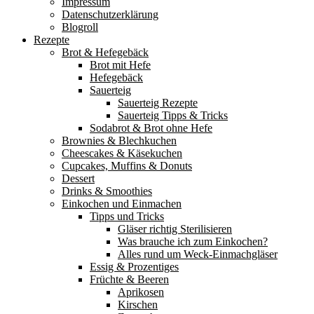
Impressum
Datenschutzerklärung
Blogroll
Rezepte
Brot & Hefegebäck
Brot mit Hefe
Hefegebäck
Sauerteig
Sauerteig Rezepte
Sauerteig Tipps & Tricks
Sodabrot & Brot ohne Hefe
Brownies & Blechkuchen
Cheescakes & Käsekuchen
Cupcakes, Muffins & Donuts
Dessert
Drinks & Smoothies
Einkochen und Einmachen
Tipps und Tricks
Gläser richtig Sterilisieren
Was brauche ich zum Einkochen?
Alles rund um Weck-Einmachgläser
Essig & Prozentiges
Früchte & Beeren
Aprikosen
Kirschen