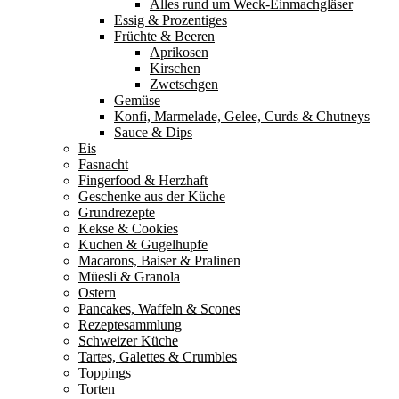
Alles rund um Weck-Einmachgläser
Essig & Prozentiges
Früchte & Beeren
Aprikosen
Kirschen
Zwetschgen
Gemüse
Konfi, Marmelade, Gelee, Curds & Chutneys
Sauce & Dips
Eis
Fasnacht
Fingerfood & Herzhaft
Geschenke aus der Küche
Grundrezepte
Kekse & Cookies
Kuchen & Gugelhupfe
Macarons, Baiser & Pralinen
Müesli & Granola
Ostern
Pancakes, Waffeln & Scones
Rezeptesammlung
Schweizer Küche
Tartes, Galettes & Crumbles
Toppings
Torten