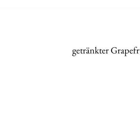
getränkter Grapef